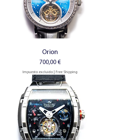
Orion
Precio
700,00 €
Impuesto excluido
|
Free Shipping