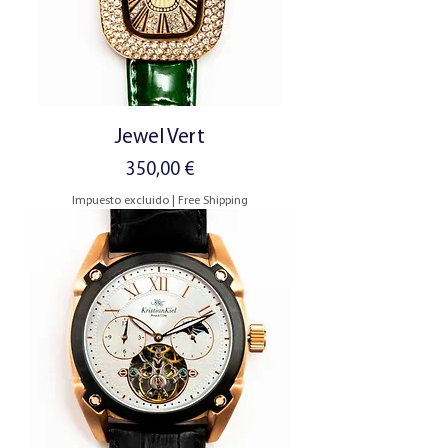
Jewel Vert
Precio
350,00 €
Impuesto excluido
|
Free Shipping