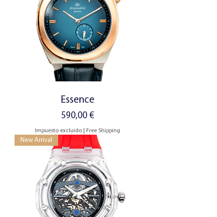
Essence
Precio
590,00 €
Impuesto excluido
|
Free Shipping
New Arrival