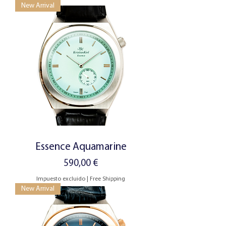
New Arrival
Essence Aquamarine
Precio
590,00 €
Impuesto excluido
|
Free Shipping
New Arrival