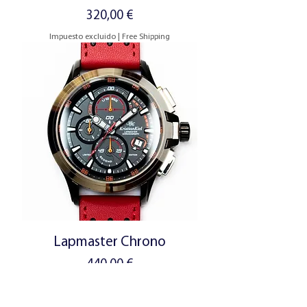
Precio
320,00 €
Impuesto excluido
|
Free Shipping
Lapmaster Chrono
Precio
440,00 €
Impuesto excluido
|
Free Shipping