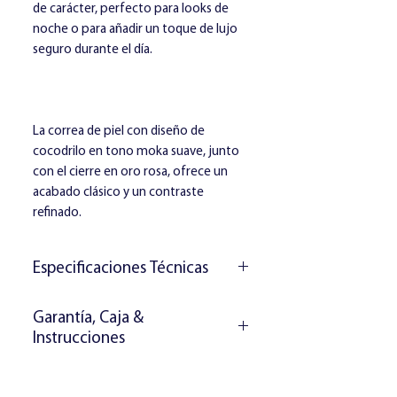
de carácter, perfecto para looks de
noche o para añadir un toque de lujo
seguro durante el día.
La correa de piel con diseño de
cocodrilo en tono moka suave, junto
con el cierre en oro rosa, ofrece un
acabado clásico y un contraste
refinado.
Especificaciones Técnicas
Movimiento:
Movimiento de cuarzo
Garantía, Caja &
de alta precisión
Instrucciones
Resistencia al agua:
3 ATM
Materiales:
El reloj incluye:
Tapa trasera y cierre de acero
Libro de garantía de 2 años