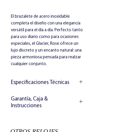
El brazalete de acero inoxidable
completa el diseño con una elegancia
versátil para el día a día. Perfecto tanto
para uso diario como para ocasiones
especiales, el Glacier, Rose ofrece un
lujo discreto y un encanto natural: una
pieza armoniosa pensada para realzar
cualquier conjunto.
Especificaciones Técnicas
Movimiento:
Movimiento de
Garantía, Caja &
precisión de cuarzo
Instrucciones
Resistencia al agua:
3 ATM
Materiales:
El reloj incluye:
Caja y placa trasera de acero
Libro de garantía de 2 años
inoxidable macizo
OTROS RELOJES
Instrucciones