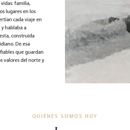
vidas: familia,
os lugares en los
tían cada viaje en
l y hablaba a
sta, construida
idiano. De esa
y fiables que guardan
s valores del norte y
QUIÉNES SOMOS HOY