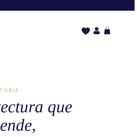
STORIA
tectura que
iende,