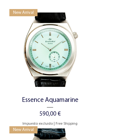
New Arrival
Essence Aquamarine
Precio
590,00 €
Impuesto excluido
|
Free Shipping
New Arrival