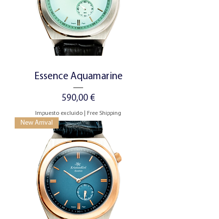
Essence Aquamarine
Precio
590,00 €
Impuesto excluido
|
Free Shipping
New Arrival