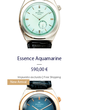
Essence Aquamarine
Precio
590,00 €
Impuesto excluido
|
Free Shipping
New Arrival