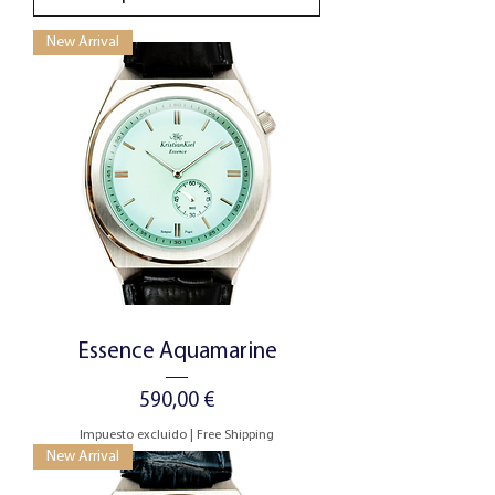
New Arrival
Essence Aquamarine
Precio
590,00 €
Impuesto excluido
|
Free Shipping
New Arrival