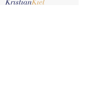
ENLACES RÁPIDOS
Inicio
Tienda
Nuestra Historia
Perfil
Contáctanos
TIENDA
Relojes de Caballero
Relojes de Mujer
Relojes Automáticos
Relojes de Cuarzo
Correas
15% DE DESCUENTO EN TU
PRIMERA COMPRA