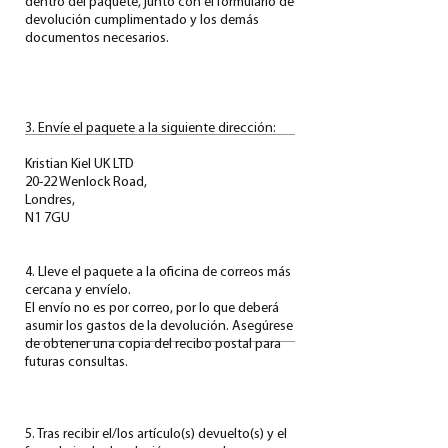
dentro del paquete, junto con el formulario de
devolución cumplimentado y los demás
documentos necesarios.
3. Envíe el paquete a la siguiente dirección:
Kristian Kiel UK LTD
20-22 Wenlock Road,
Londres,
N1 7GU
4. Lleve el paquete a la oficina de correos más
cercana y envíelo.
El envío no es por correo, por lo que deberá
asumir los gastos de la devolución. Asegúrese
de obtener una copia del recibo postal para
futuras consultas.
5. Tras recibir el/los artículo(s) devuelto(s) y el