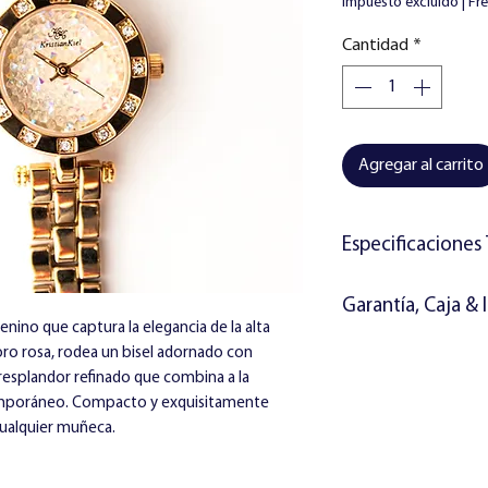
Impuesto excluido
|
Fr
Cantidad
*
Agregar al carrito
Especificaciones
Movimiento:
Movimie
Garantía, Caja & 
Resistencia al agua:
enino que captura la elegancia de la alta
Materiales:
El reloj incluye:
 oro rosa, rodea un bisel adornado con
Caja y tapa trase
Libro de garantía
 resplandor refinado que combina a la
baño de oro rosa
Instrucciones
temporáneo. Compacto y exquisitamente
Correa de acero i
Caja de regalo Kri
cualquier muñeca.
rosa
Caja decorada co