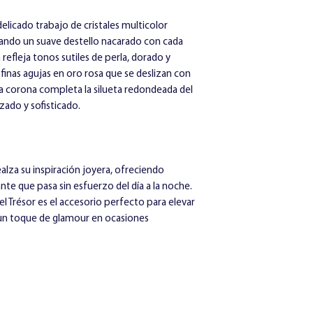
Cristal con detal
Diámetro:
28 mm
delicado trabajo de cristales multicolor
Altura:
10 mm
eando un suave destello nacarado con cada
refleja tonos sutiles de perla, dorado y
finas agujas en oro rosa que se deslizan con
a corona completa la silueta redondeada del
zado y sofisticado.
alza su inspiración joyera, ofreciendo
nte que pasa sin esfuerzo del día a la noche.
 el Trésor es el accesorio perfecto para elevar
r un toque de glamour en ocasiones