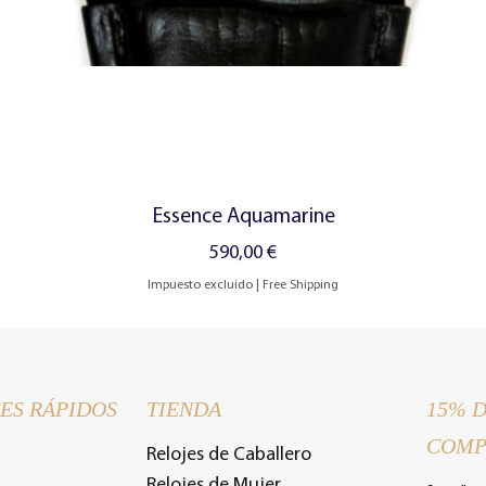
Vista rápida
Essence Aquamarine
Precio
590,00 €
Impuesto excluido
|
Free Shipping
ES RÁPIDOS
TIENDA
15% 
COMP
Relojes de Caballero
Relojes de Mujer