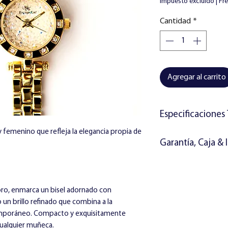
Impuesto excluido
|
Fr
Cantidad
*
Agregar al carrito
Especificaciones
 y femenino que refleja la elegancia propia de
Movimiento:
Movimie
Garantía, Caja & 
Resistencia al agua:
Materiales:
El reloj incluye:
Caja y placa tras
Libro de garantía
con eletroplatea
Instrucciones
 oro, enmarca un bisel adornado con
Correa de acero 
Caja de regalo Kri
 un brillo refinado que combina a la
en oro
temporáneo. Compacto y exquisitamente
Detalles de zircon
cualquier muñeca.