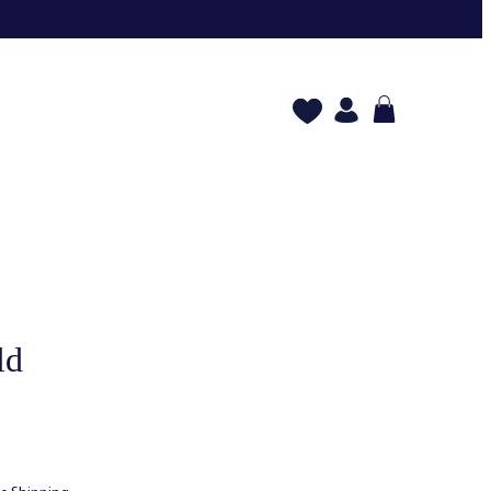
ld
cio