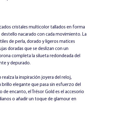
Detalles de crist
en la esfera
Diámetro:
28 mm
Altura:
10 mm
icados cristales multicolor tallados en forma
 destello nacarado con cada movimiento. La
tiles de perla, dorado y ligeros matices
ujas doradas que se deslizan con un
orona completa la silueta redondeada del
ante y depurado.
realza la inspiración joyera del reloj,
 brillo elegante que pasa sin esfuerzo del
eno de encanto, el Trésor Gold es el accesorio
idianos o añadir un toque de glamour en