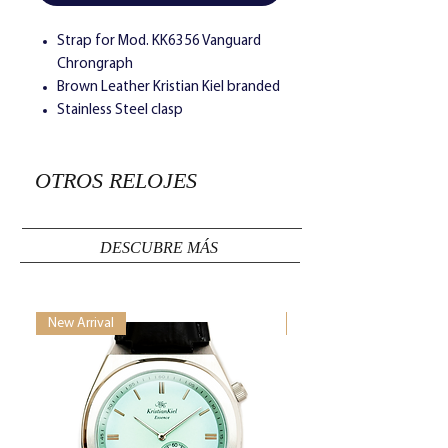
Strap for Mod. KK6356 Vanguard
Chrongraph
Brown Leather Kristian Kiel branded
Stainless Steel clasp
OTROS RELOJES
DESCUBRE MÁS
New Arrival
New Arrival