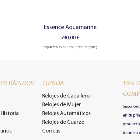
Vista rápida
Essence Aquamarine
Precio
590,00 €
Impuesto excluido
|
Free Shipping
ES RÁPIDOS
TIENDA
15% 
COMP
Relojes de Caballero
Relojes de Mujer
Suscríbet
Historia
Relojes Automáticos
en tu pr
Relojes de Cuarzo
productos
tanos
Correas
bandeja 