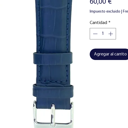
Preci
60,00 €
Impuesto excluido
|
Fr
Cantidad
*
Agregar al carrito