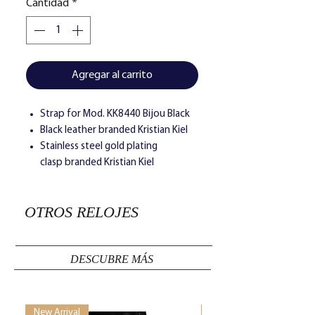
Cantidad
*
Agregar al carrito
Strap for Mod. KK8440 Bijou Black
Black leather branded Kristian Kiel
Stainless steel gold plating
clasp branded Kristian Kiel
OTROS RELOJES
DESCUBRE MÁS
New Arrival
New Arrival