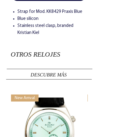
Strap for Mod. KK8429 Praxis Blue
Blue silicon
Stainless steel clasp, branded
Kristian Kiel
OTROS RELOJES
DESCUBRE MÁS
New Arrival
New Arrival