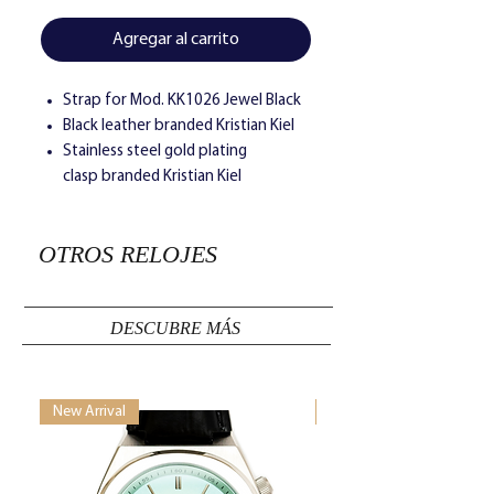
Agregar al carrito
Strap for Mod. KK1026 Jewel Black
Black leather branded Kristian Kiel
Stainless steel gold plating
clasp branded Kristian Kiel
OTROS RELOJES
DESCUBRE MÁS
New Arrival
New Arrival