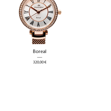
Boreal
Precio
320,00 €
Impuesto excluido
|
Free Shipping