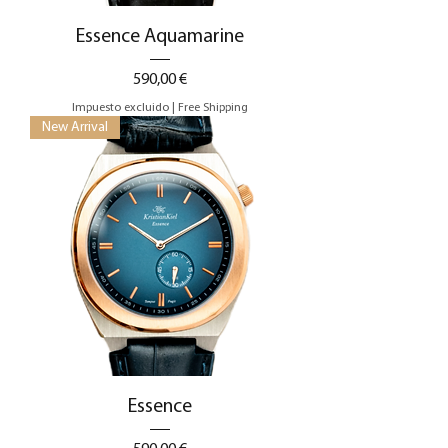
Essence Aquamarine
Precio
590,00 €
Impuesto excluido
|
Free Shipping
New Arrival
Essence