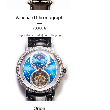
Vanguard Chronograph
Precio
700,00 €
Impuesto excluido
|
Free Shipping
Orion