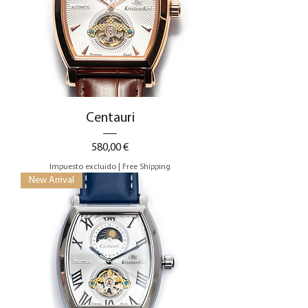
Centauri
Precio
580,00 €
Impuesto excluido
|
Free Shipping
New Arrival