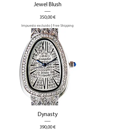
Jewel Blush
Precio
350,00 €
Impuesto excluido
|
Free Shipping
Dynasty
Precio
390,00 €