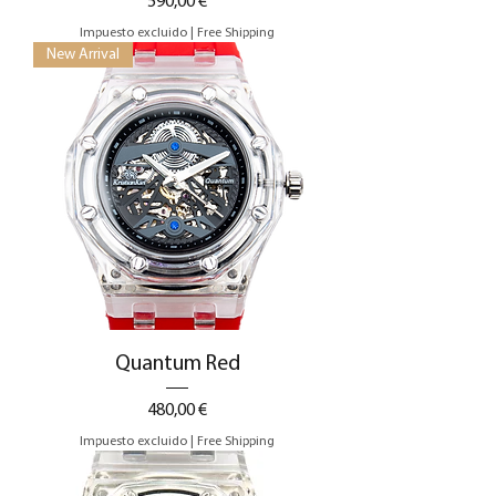
Precio
590,00 €
Impuesto excluido
|
Free Shipping
New Arrival
Quantum Red
Precio
480,00 €
Impuesto excluido
|
Free Shipping